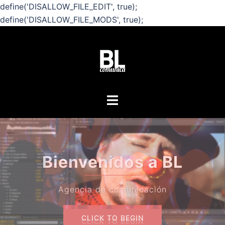
define('DISALLOW_FILE_EDIT', true);
define('DISALLOW_FILE_MODS', true);
Saltar
al
contenido
Alternar
menú
¿Quie
Bienvenidos a BL
s
Agencia de comunicación
CLICK TO BEGIN
CLICK TO BEGIN