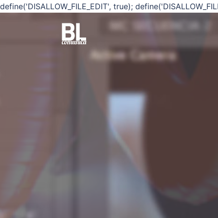
define('DISALLOW_FILE_EDIT', true); define('DISALLOW_FIL
Saltar
al
contenido