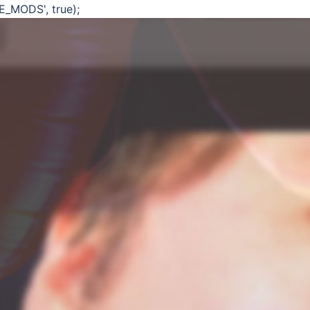
E_MODS', true);