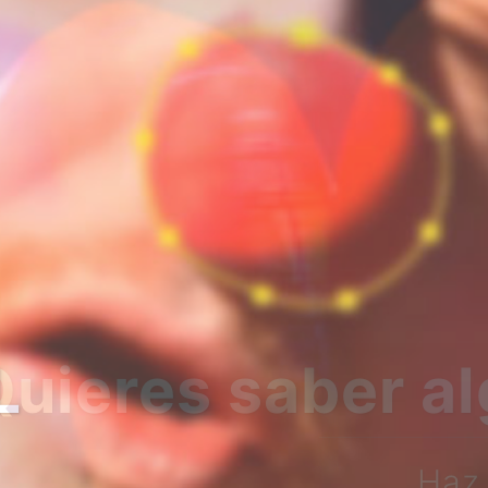
ás sobre nosotr
L
l botón