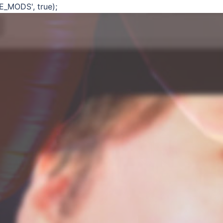
E_MODS', true);