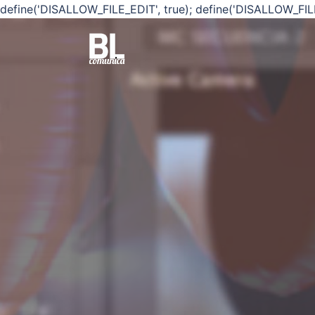
define('DISALLOW_FILE_EDIT', true); define('DISALLOW_FIL
Saltar
al
contenido