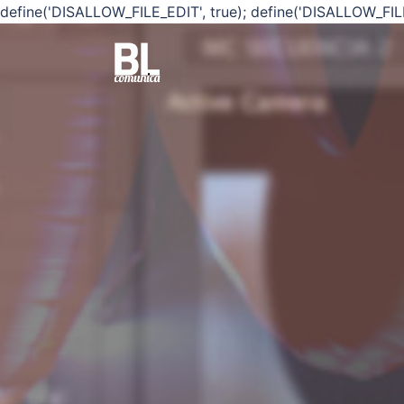
define('DISALLOW_FILE_EDIT', true); define('DISALLOW_FIL
Saltar
al
contenido