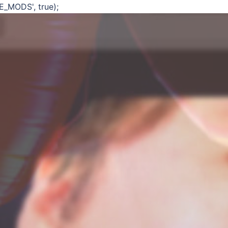
E_MODS', true);