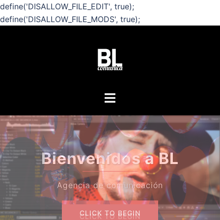
define('DISALLOW_FILE_EDIT', true);
define('DISALLOW_FILE_MODS', true);
Saltar
al
contenido
Alternar
menú
¿Quiere
Bienvenidos a BL
sob
Agencia de comunicación
CLICK TO BEGIN
CLICK TO BEGIN