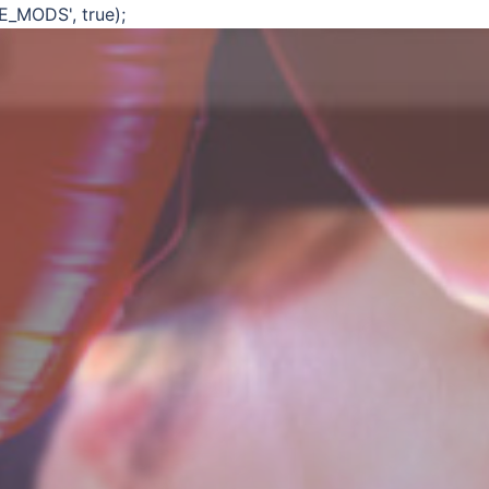
E_MODS', true);