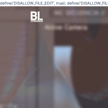
define('DISALLOW_FILE_EDIT', true); define('DISALLOW_FIL
Saltar
al
contenido