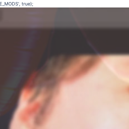
E_MODS', true);