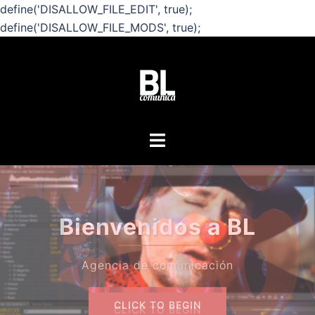
define('DISALLOW_FILE_EDIT', true);
define('DISALLOW_FILE_MODS', true);
Saltar
al
contenido
Alternar
menú
¿Quie
Bienvenidos a BL
s
Agencia de comunicación
CLICK TO BEGIN
CLICK TO BEGIN