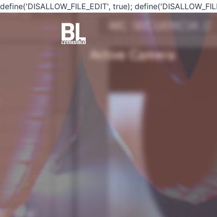
define('DISALLOW_FILE_EDIT', true); define('DISALLOW_FIL
Saltar
al
contenido