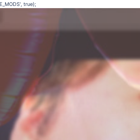
E_MODS', true);