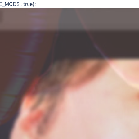
E_MODS', true);