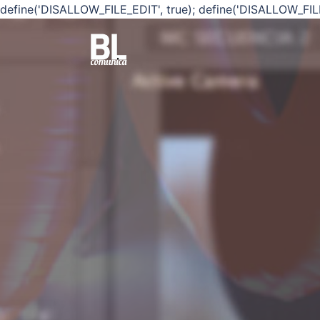
define('DISALLOW_FILE_EDIT', true); define('DISALLOW_FIL
Saltar
al
contenido