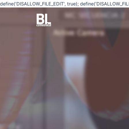
define('DISALLOW_FILE_EDIT', true); define('DISALLOW_FIL
Saltar
al
contenido