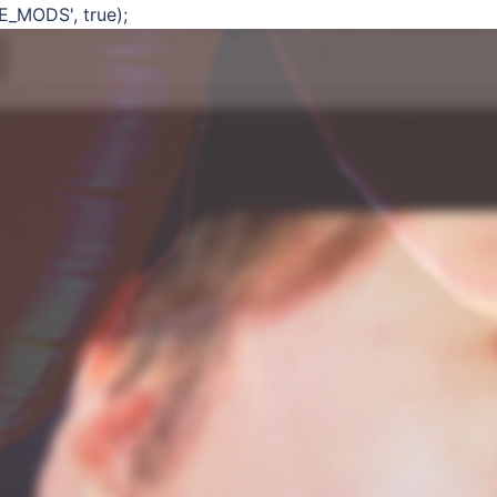
E_MODS', true);