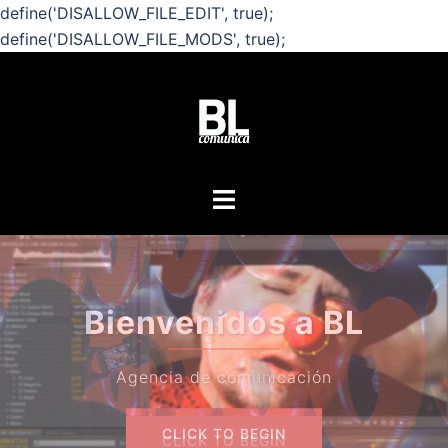
define('DISALLOW_FILE_EDIT', true);
define('DISALLOW_FILE_MODS', true);
Saltar
al
contenido
Alternar
menú
¿Quiere
Bienvenidos a BL
sob
Agencia de comunicación
CLICK TO BEGIN
CLICK TO BEGIN