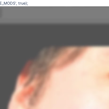
E_MODS', true);