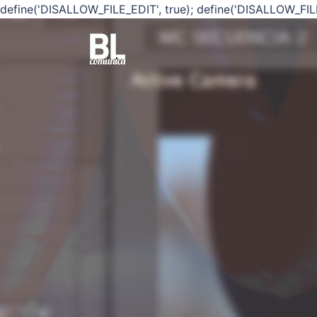
define('DISALLOW_FILE_EDIT', true); define('DISALLOW_FIL
Saltar
al
contenido