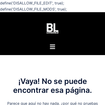
define('DISALLOW_FILE_EDIT', true);
define('DISALLOW_FILE_MODS', true);
Saltar
al
contenido
Bienvenidos a BL
Alternar
menú
Agencia de comunicación
CLICK TO BEGIN
CLICK TO BEGIN
¡Vaya! No se puede
encontrar esa página.
Parece que aquí no hay nada. ¿por qué no pruebas