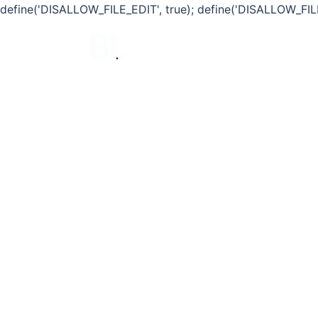
define('DISALLOW_FILE_EDIT', true); define('DISALLOW_FIL
Saltar
al
contenido