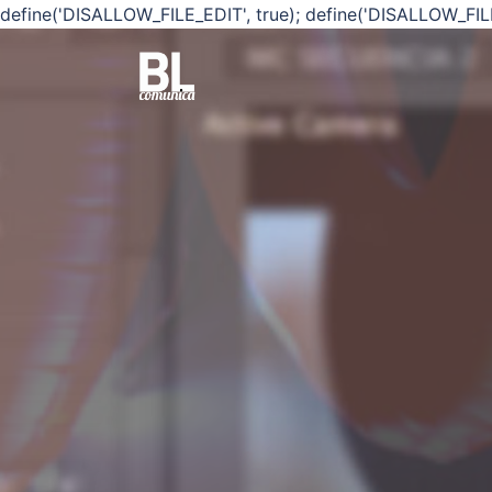
define('DISALLOW_FILE_EDIT', true); define('DISALLOW_FIL
Saltar
al
contenido