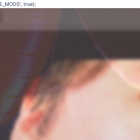
E_MODS', true);