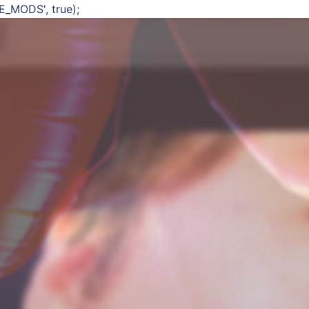
E_MODS', true);