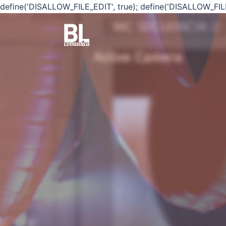
define('DISALLOW_FILE_EDIT', true); define('DISALLOW_FIL
Saltar
al
contenido