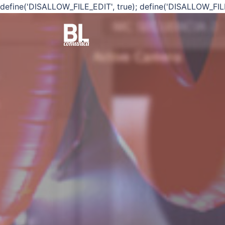
define('DISALLOW_FILE_EDIT', true); define('DISALLOW_FIL
Saltar
al
contenido