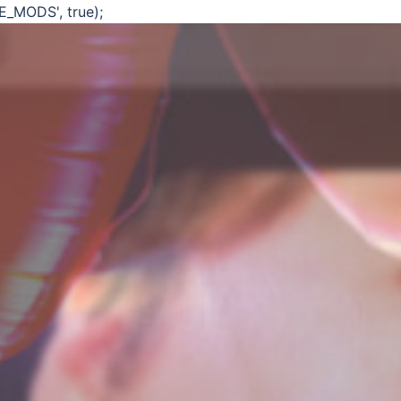
E_MODS', true);