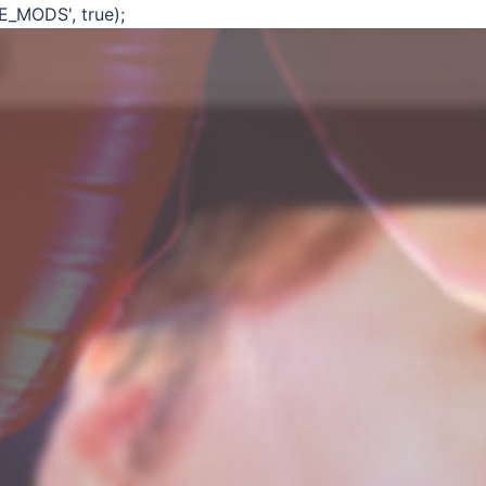
E_MODS', true);