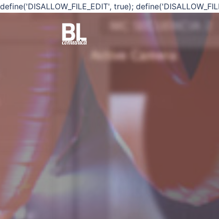
define('DISALLOW_FILE_EDIT', true); define('DISALLOW_FIL
Saltar
al
contenido