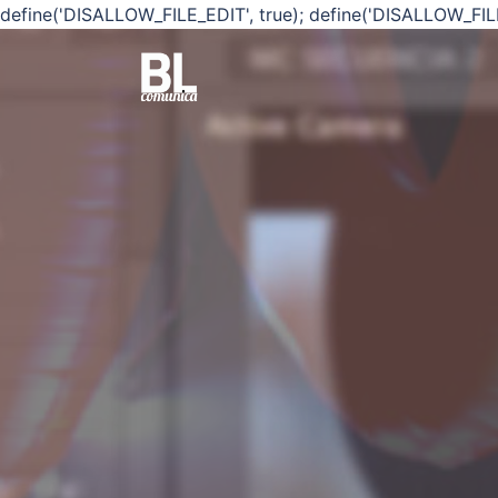
define('DISALLOW_FILE_EDIT', true); define('DISALLOW_FIL
Saltar
al
contenido