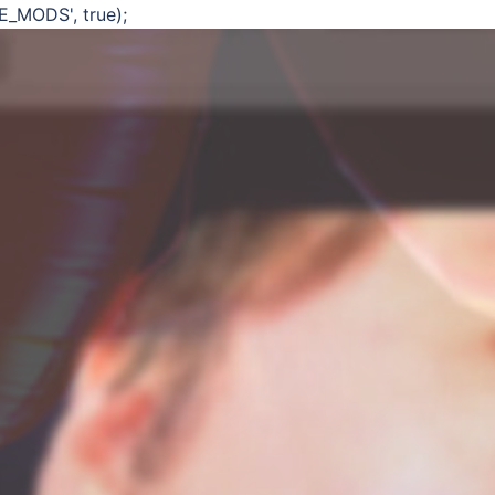
E_MODS', true);