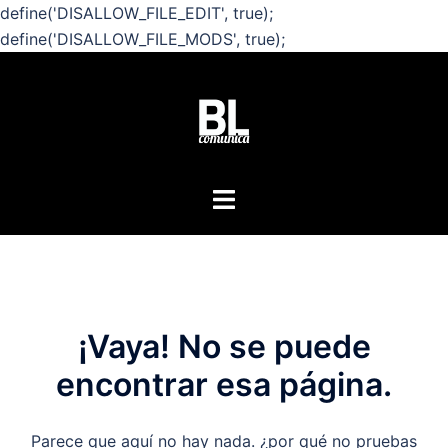
define('DISALLOW_FILE_EDIT', true);
define('DISALLOW_FILE_MODS', true);
Saltar
al
contenido
Bienvenidos a BL
Alternar
menú
Agencia de comunicación
CLICK TO BEGIN
CLICK TO BEGIN
¡Vaya! No se puede
encontrar esa página.
Parece que aquí no hay nada. ¿por qué no pruebas