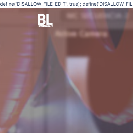
define('DISALLOW_FILE_EDIT', true); define('DISALLOW_FIL
Saltar
al
contenido