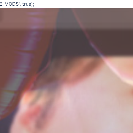
E_MODS', true);