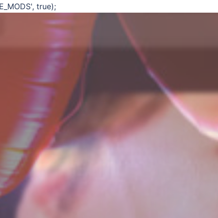
E_MODS', true);