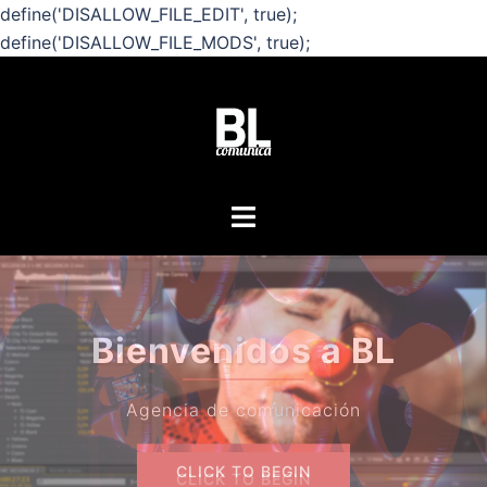
define('DISALLOW_FILE_EDIT', true);
define('DISALLOW_FILE_MODS', true);
Saltar
al
contenido
Alternar
menú
¿Quiere
Bienvenidos a BL
sob
Agencia de comunicación
CLICK TO BEGIN
CLICK TO BEGIN