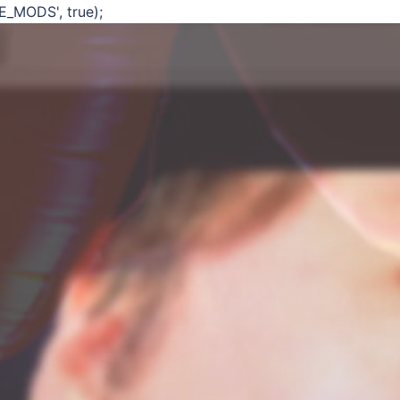
E_MODS', true);