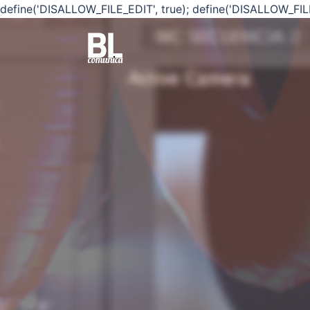
define('DISALLOW_FILE_EDIT', true); define('DISALLOW_FIL
Saltar
al
contenido