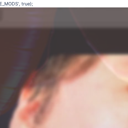
E_MODS', true);