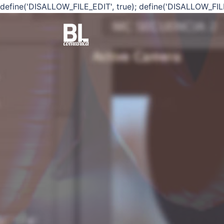
define('DISALLOW_FILE_EDIT', true); define('DISALLOW_FIL
Saltar
al
contenido