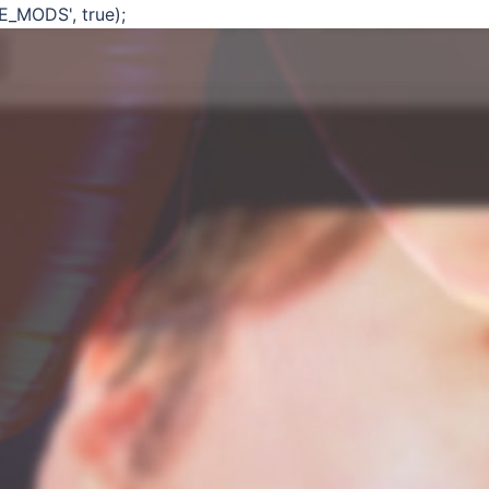
E_MODS', true);