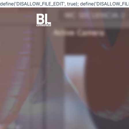
define('DISALLOW_FILE_EDIT', true); define('DISALLOW_FIL
Saltar
al
contenido