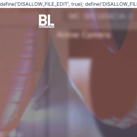
define('DISALLOW_FILE_EDIT', true); define('DISALLOW_FIL
Saltar
al
contenido