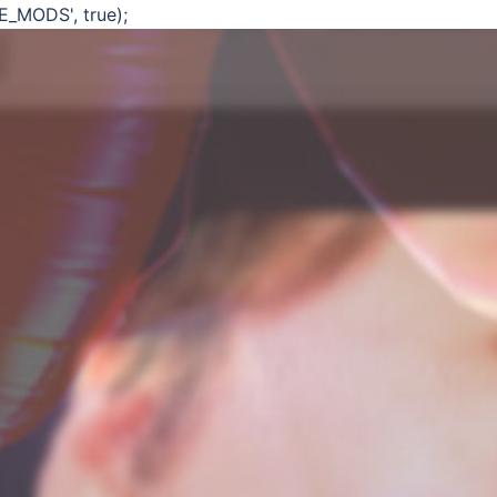
E_MODS', true);