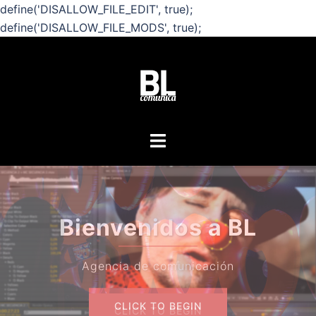
define('DISALLOW_FILE_EDIT', true);
define('DISALLOW_FILE_MODS', true);
Saltar
al
contenido
Alternar
menú
¿Quiere
Bienvenidos a BL
sob
Agencia de comunicación
CLICK TO BEGIN
CLICK TO BEGIN