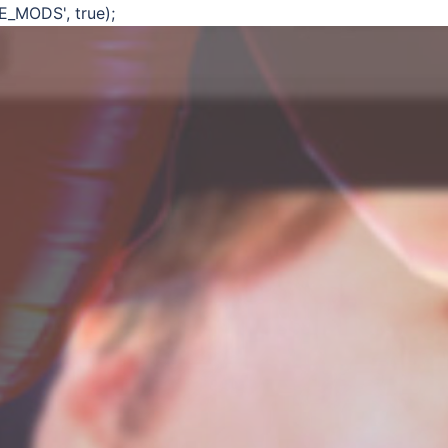
E_MODS', true);