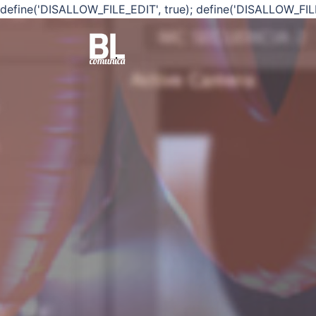
define('DISALLOW_FILE_EDIT', true); define('DISALLOW_FIL
Saltar
al
contenido