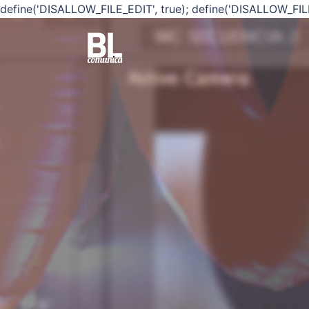
define('DISALLOW_FILE_EDIT', true); define('DISALLOW_FIL
Saltar
al
contenido