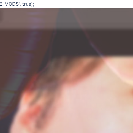
E_MODS', true);