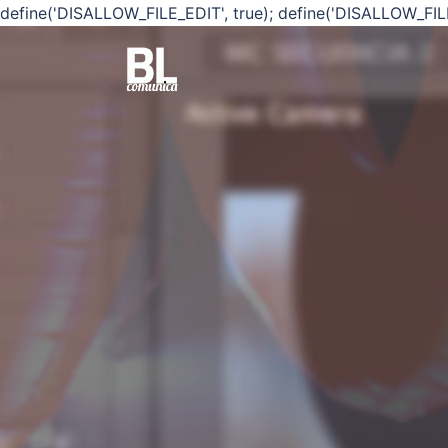
define('DISALLOW_FILE_EDIT', true); define('DISALLOW_FIL
Saltar
al
contenido