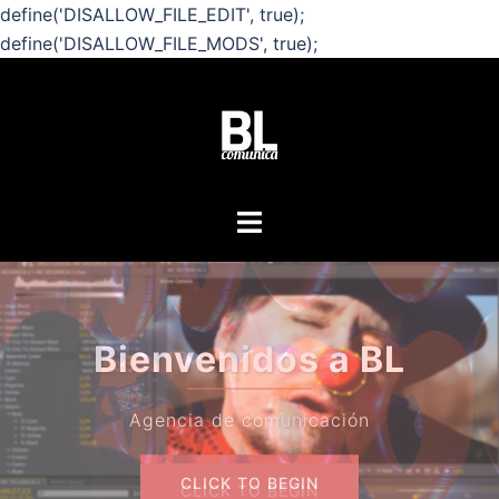
define('DISALLOW_FILE_EDIT', true);
define('DISALLOW_FILE_MODS', true);
Saltar
al
contenido
Alternar
menú
¿Quie
Bienvenidos a BL
s
Agencia de comunicación
CLICK TO BEGIN
CLICK TO BEGIN